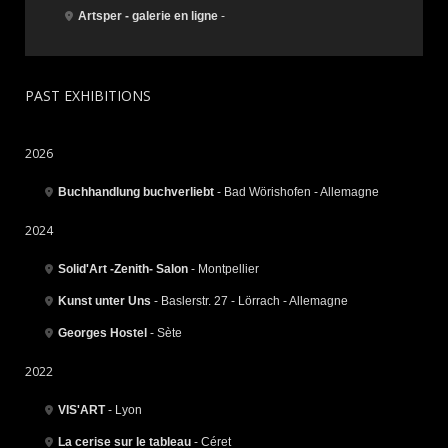
Artsper - galerie en ligne
-
PAST EXHIBITIONS
2026
Buchhandlung buchverliebt
- Bad Wörishofen - Allemagne
2024
Solid'Art -Zenith- Salon
- Montpellier
Kunst unter Uns
- Baslerstr. 27 - Lörrach - Allemagne
Georges Hostel
- Sète
2022
VIS'ART
- Lyon
La cerise sur le tableau
- Céret